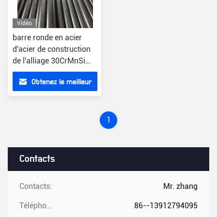
Vidéo
barre ronde en acier
d'acier de construction
de l'alliage 30CrMnSi
pour la construction
Obtenez le meilleur
industrielle
prix
1
Contacts
Contacts:
Mr. zhang
Téléphone ::
86--13912794095