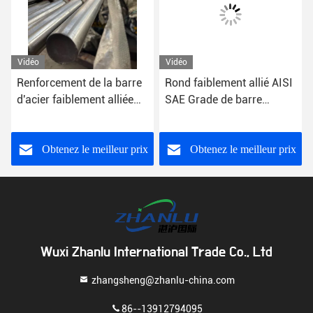
Vidéo
Vidéo
Renforcement de la barre
Rond faiblement allié AISI
d'acier faiblement alliée
SAE Grade de barre
Rods pour le pétrole et le
d'acier de carbone 50 345
gaz SAE 4140 Rod
BSS355JR 1,0045
Manufacturer
Obtenez le meilleur prix
Obtenez le meilleur prix
Wuxi Zhanlu International Trade Co., Ltd
zhangsheng@zhanlu-china.com
86--13912794095