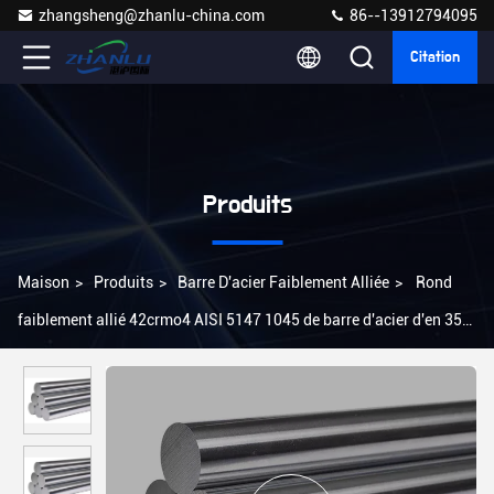
zhangsheng@zhanlu-china.com
86--13912794095
Citation
Produits
Maison
>
Produits
>
Barre D'acier Faiblement Alliée
>
Rond
faiblement allié 42crmo4 AISI 5147 1045 de barre d'acier d'en 353
d'En24 En36 En31