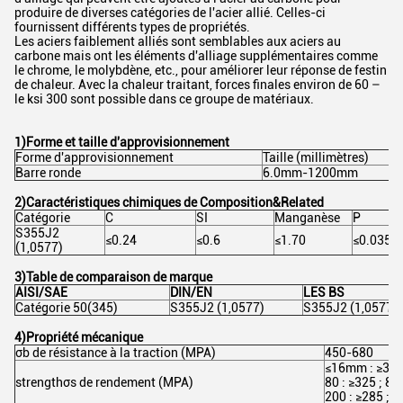
produire de diverses catégories de l'acier allié. Celles-ci
fournissent différents types de propriétés.
Les aciers faiblement alliés sont semblables aux aciers au
carbone mais ont les éléments d'alliage supplémentaires comme
le chrome, le molybdène, etc., pour améliorer leur réponse de festin
de chaleur. Avec la chaleur traitant, forces finales environ de 60 –
le ksi 300 sont possible dans ce groupe de matériaux.
1)Forme et taille d'approvisionnement
Forme d'approvisionnement
Taille (millimètres)
Barre ronde
6.0mm-1200mm
2)Caractéristiques chimiques de Composition&Related
Catégorie
C
SI
Manganèse
P
S355J2
≤0.24
≤0.6
≤1.70
≤0.035
(1,0577)
3)Table de comparaison de marque
AISI/SAE
DIN/EN
LES BS
Catégorie 50(345)
S355J2 (1,0577)
S355J2 (1,0577)
4)Propriété mécanique
σb de résistance à la traction (MPA)
450-680
≤16mm : ≥355 ;
strengthσs de rendement (MPA)
80 : ≥325 ; 8
200 : ≥285 ; 