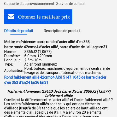
Capacité d'approvisionnement: Service de conseil
Obtenez le meilleur prix
Détails de produit
Description de produit
Mettre en évidence:
barre ronde d'acier allié d'en 353
,
barre ronde 42crmo4 d'acier allié
,
barre d'acier de l'alliage en31
Norme:
S355J2 (1,0577)
Diamètre:
6.0mm-1200mm
Longueur:
2.5m-10m
Type:
Acier rond lumineux
Pont, bateau, machines d'équipement de centrale, de
Application:
levage et de transport, fabrication de machines
Rond faiblement allié 42crmo4 AISI 5147 1045 de barre d'acier
d'en 353 d'En24 En36 En31
Traitement lumineux Q345D de la barre d'acier S355J2 (1,0577)
faiblement alliée
Quelle est la différence entre l'acier allié et l'acier faiblement allié ?
Les aciers faiblement alliés sont ceux qui ont des éléments
d'alliage jusqu'à de 8% tandis que les aciers de haut-alliage ont
des éléments d'alliage plus de 8%. Il y a environ 20 éléments
d'alliage qui peuvent être ajoutés à l'acier au carbone pour