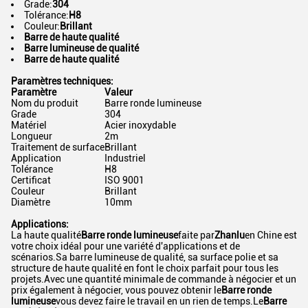
Grade:
304
Tolérance:
H8
Couleur:
Brillant
Barre de haute qualité
Barre lumineuse de qualité
Barre de haute qualité
Paramètres techniques:
Paramètre
Valeur
Nom du produit
Barre ronde lumineuse
Grade
304
Matériel
Acier inoxydable
Longueur
2m
Traitement de surface
Brillant
Application
Industriel
Tolérance
H8
Certificat
ISO 9001
Couleur
Brillant
Diamètre
10mm
Applications:
La haute qualité
Barre ronde lumineuse
faite par
Zhanlu
en Chine est
votre choix idéal pour une variété d'applications et de
scénarios.Sa barre lumineuse de qualité, sa surface polie et sa
structure de haute qualité en font le choix parfait pour tous les
projets.Avec une quantité minimale de commande à négocier et un
prix également à négocier, vous pouvez obtenir le
Barre ronde
lumineuse
vous devez faire le travail en un rien de temps.Le
Barre