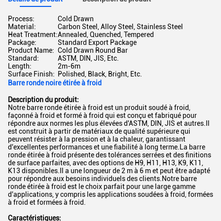
Process:
Cold Drawn
Material:
Carbon Steel, Alloy Steel, Stainless Steel
Heat Treatment:
Annealed, Quenched, Tempered
Package:
Standard Export Package
Product Name:
Cold Drawn Round Bar
Standard:
ASTM, DIN, JIS, Etc.
Length:
2m-6m
Surface Finish:
Polished, Black, Bright, Etc.
Barre ronde noire étirée à froid
Description du produit:
Notre barre ronde étirée à froid est un produit soudé à froid,
façonné à froid et formé à froid qui est conçu et fabriqué pour
répondre aux normes les plus élevées d'ASTM, DIN, JIS et autres.Il
est construit à partir de matériaux de qualité supérieure qui
peuvent résister à la pression et à la chaleur, garantissant
d'excellentes performances et une fiabilité à long terme.La barre
ronde étirée à froid présente des tolérances serrées et des finitions
de surface parfaites, avec des options de H9, H11, H13, K9, K11,
K13 disponibles.Il a une longueur de 2 m à 6 m et peut être adapté
pour répondre aux besoins individuels des clients.Notre barre
ronde étirée à froid est le choix parfait pour une large gamme
d'applications, y compris les applications soudées à froid, formées
à froid et formées à froid.
Caractéristiques: