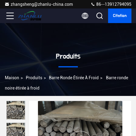
zhangsheng@zhanlu-china.com
86--13912794095
Citation
Produits
Maison
>
Produits
>
Barre Ronde Étirée À Froid
>
Barre ronde
noire étirée à froid