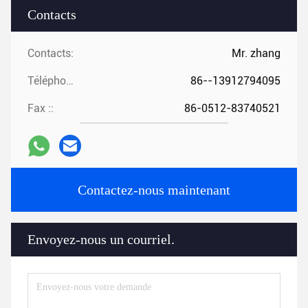
Contacts
Contacts:
Mr. zhang
Téléphone ::
86--13912794095
Fax ::
86-0512-83740521
Contactez-nous maintenant
Envoyez-nous un courriel.