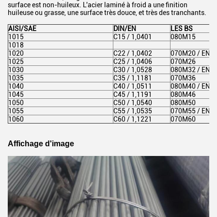
surface est non-huileux. L'acier laminé à froid a une finition
huileuse ou grasse, une surface très douce, et très des tranchants.
AISI/SAE
DIN/EN
LES BS
1015
C15 / 1,0401
080M15
1018
1020
C22 / 1,0402
070M20 / EN3
1025
C25 / 1,0406
070M26
1030
C30 / 1,0528
080M32 / EN5
1035
C35 / 1,1181
070M36
1040
C40 / 1,0511
080M40 / EN8
1045
C45 / 1,1191
080M46
1050
C50 / 1,0540
080M50
1055
C55 / 1,0535
070M55 / EN9
1060
C60 / 1,1221
070M60
Affichage d'image