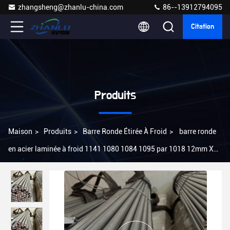
zhangsheng@zhanlu-china.com
86--13912794095
Citation
Produits
Maison
>
Produits
>
Barre Ronde Étirée À Froid
>
barre ronde
en acier laminée à froid 1141 1080 1084 1095 par 1018 12mm X
6m 14mm 15mm 16mm 19mm