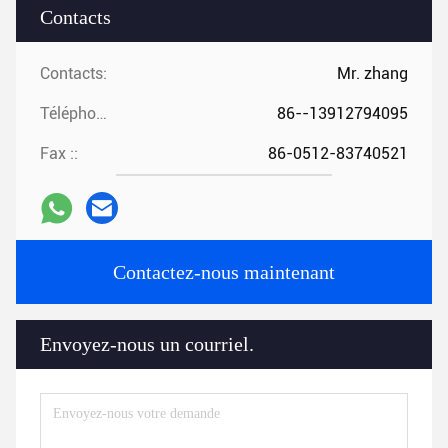
Contacts
Contacts:
Mr. zhang
Téléphone ::
86--13912794095
Fax ::
86-0512-83740521
Contactez-nous maintenant
Envoyez-nous un courriel.