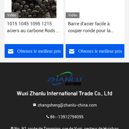
Vidéo
Vidéo
1015 1045 1095 1215
Barre d'acier facile à
aciers au carbone Rods à
couper ronde pour la
vendre Stressproof 1144
construction 10mm x
autour de barre
10mm 12mm 14mm
BS11SMnPb30
Obtenez le meilleur prix
Obtenez le meilleur prix
Wuxi Zhanlu International Trade Co., Ltd
zhangsheng@zhanlu-china.com
86--13912794095
No. 92, route de Tangping, rue de Yuqi, secteur de Huishan,