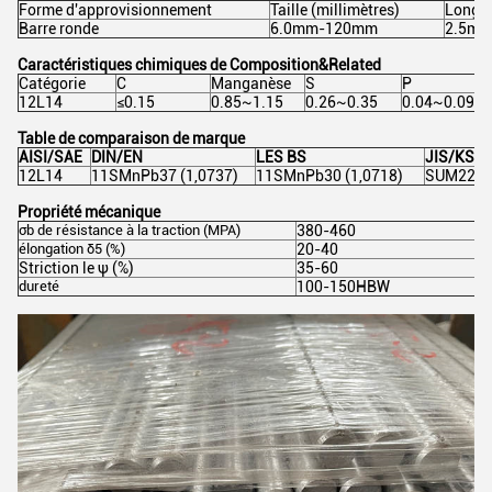
Forme d'approvisionnement
Taille (millimètres)
Longue
Barre ronde
6.0mm-120mm
2.5m-
Caractéristiques chimiques de Composition&Related
Catégorie
C
Manganèse
S
P
12L14
≤0.15
0.85~1.15
0.26~0.35
0.04~0.09
Table de comparaison de marque
AISI/SAE
DIN/EN
LES BS
JIS/KS
12L14
11SMnPb37 (1,0737)
11SMnPb30 (1,0718)
SUM22L
Propriété mécanique
σb
de résistance
à
la traction
(MPA)
380-460
élongation
δ5 (%)
20-40
Striction le
ψ (%)
35-60
dureté
100-150HBW