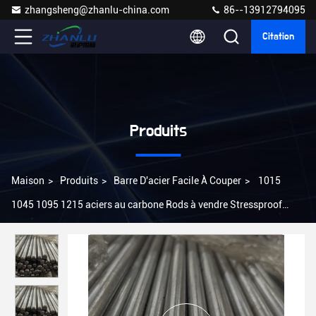
zhangsheng@zhanlu-china.com
86--13912794095
Citation
Produits
Maison
>
Produits
>
Barre D'acier Facile À Couper
>
1015
1045 1095 1215 aciers au carbone Rods à vendre Stressproof
1144 autour de barre