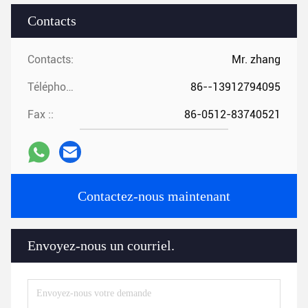
Contacts
Contacts:
Mr. zhang
Téléphone ::
86--13912794095
Fax ::
86-0512-83740521
Contactez-nous maintenant
Envoyez-nous un courriel.