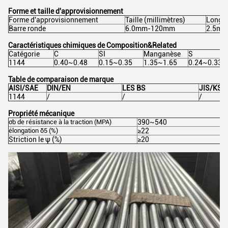
Forme et taille d'approvisionnement
Forme d'approvisionnement
Taille (millimètres)
Longue
Barre ronde
6.0mm-120mm
2.5m-
Caractéristiques chimiques de Composition&Related
Catégorie
C
SI
Manganèse
S
1144
0.40~0.48
0.15~0.35
1.35~1.65
0.24~0.33
Table de comparaison de marque
AISI/SAE
DIN/EN
LES BS
JIS/KS
1144
/
/
/
Propriété mécanique
σb
de résistance
à
la traction
(MPA)
390~540
élongation
δ5 (%)
≥22
Striction le
ψ (%)
≥20