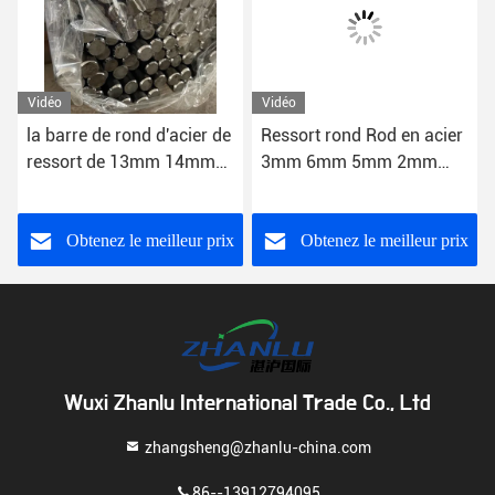
Vidéo
Vidéo
la barre de rond d'acier de
Ressort rond Rod en acier
ressort de 13mm 14mm
3mm 6mm 5mm 2mm
15mm évaluent 350 6150
51CrV4 ASTM
6.0mm-1200mm
Obtenez le meilleur prix
Obtenez le meilleur prix
Wuxi Zhanlu International Trade Co., Ltd
zhangsheng@zhanlu-china.com
86--13912794095