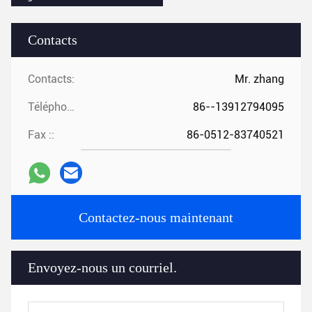
Contacts
Contacts:
Mr. zhang
Téléphone ::
86--13912794095
Fax ::
86-0512-83740521
Contactez-nous maintenant
Envoyez-nous un courriel.