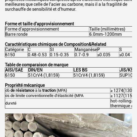
meilleures que celle de l'acier au carbone, mais il a la fragilité de
surchauffe de sensibilité et d'humeur.
Forme et taille d'approvisionnement
Forme d'approvisionnement
Taille (millimètres)
Barre ronde
6.0mm-1200mm
Caractéristiques chimiques de Composition&Related
Catégorie
C
SI
Manganèse
P
S
6150
0.48-0.53
0.15-0.35
0.7-0.9
≤0.035
≤0.04
Table de comparaison de marque
AISI/SAE
DIN/EN
LES BS
JIS/KS
6150
51CrV4 (1,8159)
51CrV4 (1,8159)
SUP10
Propriété mécanique
σb
de résistance
à
la
traction
(MPA)
≥ 1274(130)
σs
de limite conventionnelle d'élasticité
(MPA
≥ 1127(115)
hot-rolling≤32
dureté
thermique ≤