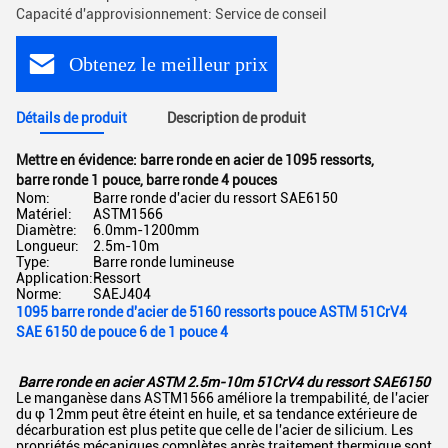
Capacité d'approvisionnement: Service de conseil
Obtenez le meilleur prix
Détails de produit
Description de produit
Mettre en évidence:
barre ronde en acier de 1095 ressorts
,
barre ronde 1 pouce
,
barre ronde 4 pouces
Nom:
Barre ronde d'acier du ressort SAE6150
Matériel:
ASTM1566
Diamètre:
6.0mm-1200mm
Longueur:
2.5m-10m
Type:
Barre ronde lumineuse
Application:
Ressort
Norme:
SAEJ404
1095 barre ronde d'acier de 5160 ressorts pouce ASTM 51CrV4
SAE 6150 de pouce 6 de 1 pouce 4
Barre ronde en acier ASTM 2.5m-10m 51CrV4 du ressort SAE6150
Le manganèse dans ASTM1566 améliore la trempabilité, de l'acier
du φ 12mm peut être éteint en huile, et sa tendance extérieure de
décarburation est plus petite que celle de l'acier de silicium. Les
propriétés mécaniques complètes après traitement thermique sont