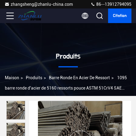
zhangsheng@zhanlu-china.com
86--13912794095
Citation
Produits
Maison
>
Produits
>
Barre Ronde En Acier De Ressort
>
1095
barre ronde d'acier de 5160 ressorts pouce ASTM 51CrV4 SAE
6150 de pouce 6 de 1 pouce 4