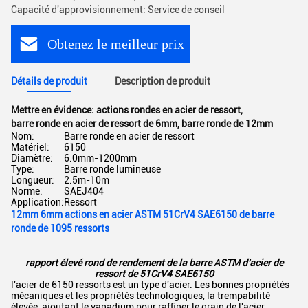
Capacité d'approvisionnement: Service de conseil
Obtenez le meilleur prix
Détails de produit
Description de produit
Mettre en évidence:
actions rondes en acier de ressort
,
barre ronde en acier de ressort de 6mm
,
barre ronde de 12mm
Nom:
Barre ronde en acier de ressort
Matériel:
6150
Diamètre:
6.0mm-1200mm
Type:
Barre ronde lumineuse
Longueur:
2.5m-10m
Norme:
SAEJ404
Application:
Ressort
12mm 6mm actions en acier ASTM 51CrV4 SAE6150 de barre
ronde de 1095 ressorts
rapport élevé rond de rendement de la barre ASTM d'acier de
ressort de 51CrV4 SAE6150
l'acier de 6150 ressorts est un type d'acier. Les bonnes propriétés
mécaniques et les propriétés technologiques, la trempabilité
élevée, ajoutant le vanadium pour raffiner le grain de l'acier,