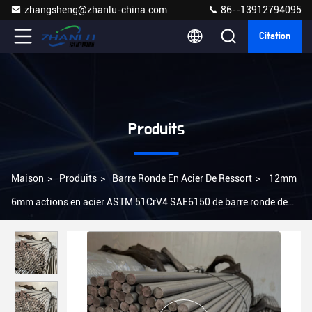
zhangsheng@zhanlu-china.com
86--13912794095
Citation
Produits
Maison
>
Produits
>
Barre Ronde En Acier De Ressort
>
12mm
6mm actions en acier ASTM 51CrV4 SAE6150 de barre ronde de
1095 ressorts