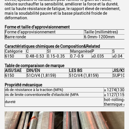
réduire surchauffer la sensibilité, améliorer la force et la dureté,
ont la haute résistance de fatigue, le rapport élevé de rendement,
mais la soudabilité pauvre et la basse plasticité froide de
déformation.
Forme et taille d'approvisionnement
Forme d'approvisionnement
Taille (millimètres)
Barre ronde
6.0mm-1200mm
Caractéristiques chimiques de Composition&Related
Catégorie
C
SI
Manganèse
P
S
6150
0.48-0.53
0.15-0.35
0.7-0.9
≤0.035
≤0.04
Table de comparaison de marque
AISI/SAE
DIN/EN
LES BS
JIS/KS
6150
51CrV4 (1,8159)
51CrV4 (1,8159)
SUP10
Propriété mécanique
σb
de résistance
à
la traction
(MPA)
≥ 1274(130)
σs
de limite conventionnelle d'élasticité
(MPA
≥ 1127(115)
hot-rolling≤32
dureté
thermique ≤