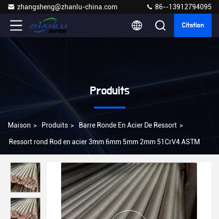
zhangsheng@zhanlu-china.com
86--13912794095
Citation
Produits
Maison
>
Produits
>
Barre Ronde En Acier De Ressort
>
Ressort rond Rod en acier 3mm 6mm 5mm 2mm 51CrV4 ASTM