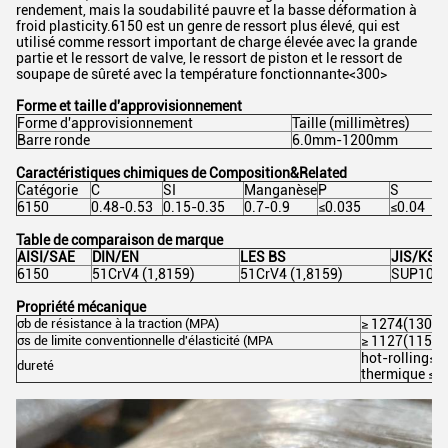
rendement, mais la soudabilité pauvre et la basse déformation à
froid plasticity.6150 est un genre de ressort plus élevé, qui est
utilisé comme ressort important de charge élevée avec la grande
partie et le ressort de valve, le ressort de piston et le ressort de
soupape de sûreté avec la température fonctionnante<300>
Forme et taille d'approvisionnement
Forme d'approvisionnement
Taille (millimètres)
Barre ronde
6.0mm-1200mm
Caractéristiques chimiques de Composition&Related
Catégorie
C
SI
Manganèse
P
S
6150
0.48-0.53
0.15-0.35
0.7-0.9
≤0.035
≤0.04
Table de comparaison de marque
AISI/SAE
DIN/EN
LES BS
JIS/KS
6150
51CrV4 (1,8159)
51CrV4 (1,8159)
SUP10
Propriété mécanique
σb
de résistance
à
la traction
(MPA)
≥ 1274(130)
σs
de limite conventionnelle d'élasticité
(MPA
≥ 1127(115)
hot-rolling≤32
dureté
thermique ≤