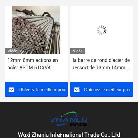
Vidéo
Vidéo
12mm 6mm actions en
la barre de rond d'acier de
acier ASTM 51CrV4
ressort de 13mm 14mm
SAE6150 de barre ronde
15mm évaluent 350 6150
de 1095 ressorts
6.0mm-1200mm
Obtenez le meilleur prix
Obtenez le meilleur prix
Wuxi Zhanlu International Trade Co., Ltd