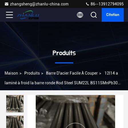
zhangsheng@zhanlu-china.com
86--13912794095
Citation
Produits
Maison
>
Produits
>
Barre D'acier Facile À Couper
>
12l14 a
laminé à froid la barre ronde Rod Steel SUM22L BS11SMnPb30
DIN EN11SMnPb37