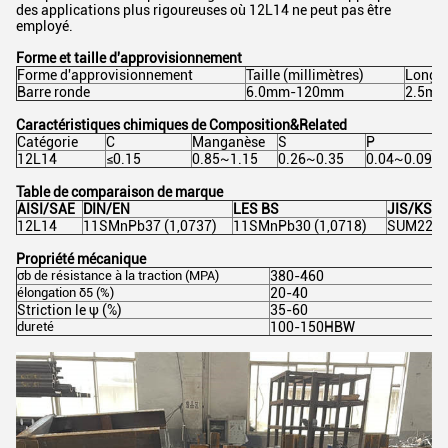
des applications plus rigoureuses où 12L14 ne peut pas être
employé.
Forme et taille d'approvisionnement
Forme d'approvisionnement
Taille (millimètres)
Longue
Barre ronde
6.0mm-120mm
2.5m-
Caractéristiques chimiques de Composition&Related
Catégorie
C
Manganèse
S
P
12L14
≤0.15
0.85~1.15
0.26~0.35
0.04~0.09
Table de comparaison de marque
AISI/SAE
DIN/EN
LES BS
JIS/KS
12L14
11SMnPb37 (1,0737)
11SMnPb30 (1,0718)
SUM22L
Propriété mécanique
σb
de résistance
à
la traction
(MPA)
380-460
élongation
δ5 (%)
20-40
Striction le
ψ (%)
35-60
dureté
100-150HBW