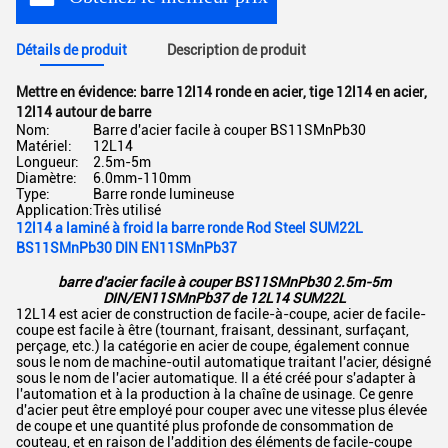
Détails de produit
Description de produit
Mettre en évidence:
barre 12l14 ronde en acier
,
tige 12l14 en acier
,
12l14 autour de barre
Nom:
Barre d'acier facile à couper BS11SMnPb30
Matériel:
12L14
Longueur:
2.5m-5m
Diamètre:
6.0mm-110mm
Type:
Barre ronde lumineuse
Application:
Très utilisé
12l14 a laminé à froid la barre ronde Rod Steel SUM22L
BS11SMnPb30 DIN EN11SMnPb37
barre d'acier facile à couper BS11SMnPb30 2.5m-5m
DIN/EN11SMnPb37 de 12L14 SUM22L
12L14 est acier de construction de facile-à-coupe, acier de facile-
coupe est facile à être (tournant, fraisant, dessinant, surfaçant,
perçage, etc.) la catégorie en acier de coupe, également connue
sous le nom de machine-outil automatique traitant l'acier, désigné
sous le nom de l'acier automatique. Il a été créé pour s'adapter à
l'automation et à la production à la chaîne de usinage. Ce genre
d'acier peut être employé pour couper avec une vitesse plus élevée
de coupe et une quantité plus profonde de consommation de
couteau, et en raison de l'addition des éléments de facile-coupe