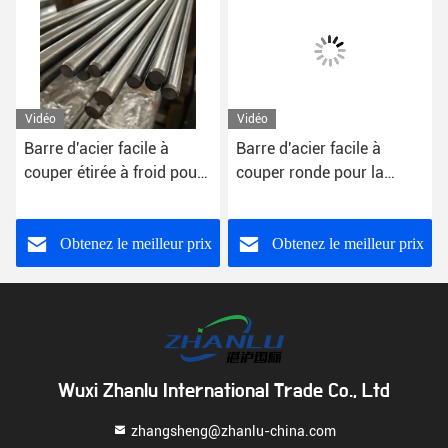
Vidéo
Vidéo
Barre d'acier facile à
Barre d'acier facile à
couper étirée à froid pour
couper ronde pour la
1095 1045 070m20
construction 10mm x
concrets
10mm 12mm 14mm
BS11SMnPb30
Obtenez le meilleur prix
Obtenez le meilleur prix
Wuxi Zhanlu International Trade Co., Ltd
zhangsheng@zhanlu-china.com