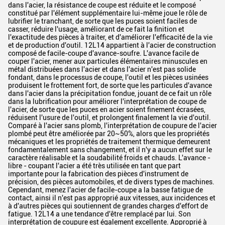
dans l'acier, la résistance de coupe est réduite et le composé
constitué par l'élément supplémentaire lui-même joue le rôle de
lubrifier le tranchant, de sorte que les puces soient faciles de
casser, réduire l'usage, améliorant de ce fait la finition et
l'exactitude des pièces à traiter, et d'améliorer l'efficacité de la vie
et de production d'outil. 12L14 appartient à l'acier de construction
composé de facile-coupe d'avance-soufre. L'avance facile de
couper l'acier, mener aux particules élémentaires minuscules en
métal distribuées dans l'acier et dans l'acier n'est pas solide
fondant, dans le processus de coupe, l'outil et les pièces usinées
produisent le frottement fort, de sorte que les particules d'avance
dans l'acier dans la précipitation fondue, jouant de ce fait un rôle
dans la lubrification pour améliorer l'interprétation de coupe de
l'acier, de sorte que les puces en acier soient finement écrasées,
réduisent l'usure de l'outil, et prolongent finalement la vie d'outil.
Comparé à l'acier sans plomb, l'interprétation de coupure de l'acier
plombé peut être améliorée par 20~50%, alors que les propriétés
mécaniques et les propriétés de traitement thermique demeurent
fondamentalement sans changement, et il n'y a aucun effet sur le
caractère réalisable et la soudabilité froids et chauds. L'avance -
libre - coupant l'acier a été très utilisée en tant que part
importante pour la fabrication des pièces d'instrument de
précision, des pièces automobiles, et de divers types de machines.
Cependant, menez l'acier de facile-coupe a la basse fatigue de
contact, ainsi il n'est pas approprié aux vitesses, aux incidences et
à d'autres pièces qui soutiennent de grandes charges d'effort de
fatigue. 12L14 a une tendance d'être remplacé par lui. Son
interprétation de coupure est également excellente. Approprié à