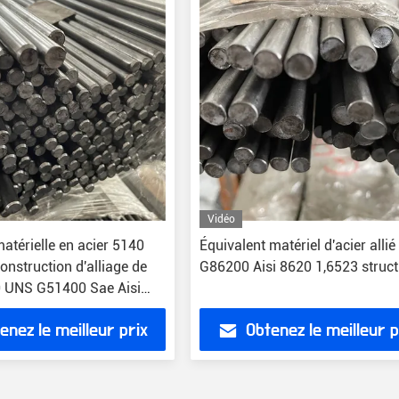
Vidéo
atérielle en acier 5140
Équivalent matériel d'acier allié
construction d'alliage de
G86200 Aisi 8620 1,6523 struct
 UNS G51400 Sae Aisi
5 41Cr4
enez le meilleur prix
Obtenez le meilleur p