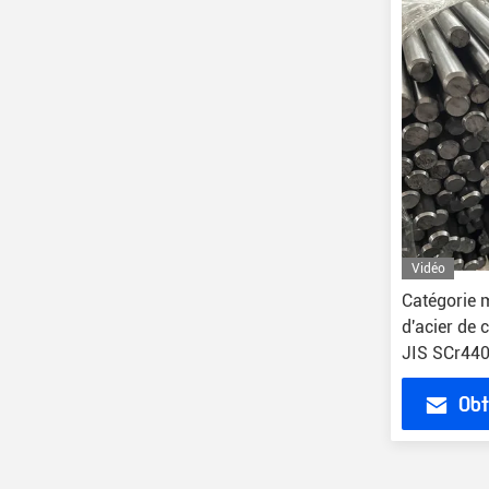
Vidéo
Catégorie m
d'acier de 
JIS SCr440
5140 1,703
Obt