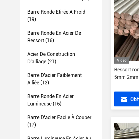
Barre Ronde Étirée À Froid
(19)
Barre Ronde En Acier De
Ressort
(16)
Acier De Construction
Vidéo
D'alliage
(21)
Ressort r
Barre D'acier Faiblement
5mm 2mm 
Alliée
(12)
Barre Ronde En Acier
Obt
Lumineuse
(16)
Barre D'acier Facile À Couper
(17)
Barre Lumineuse En Acier Au