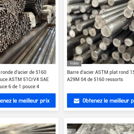
Vidéo
 ronde d'acier de 5160
Barre d'acier ASTM plat rond 1
pouce ASTM 51CrV4 SAE
A29M 04 de 5160 ressorts
uce 6 de 1 pouce 4
enez le meilleur prix
Obtenez le meilleur p