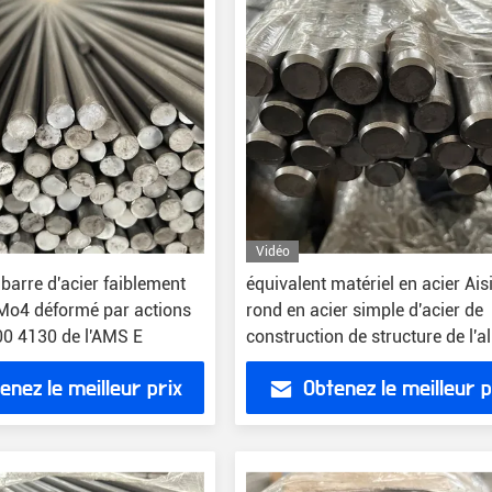
Vidéo
barre d'acier faiblement
équivalent matériel en acier Ais
rMo4 déformé par actions
rond en acier simple d'acier de
0 4130 de l'AMS E
construction de structure de l'al
18crmo4
enez le meilleur prix
Obtenez le meilleur p