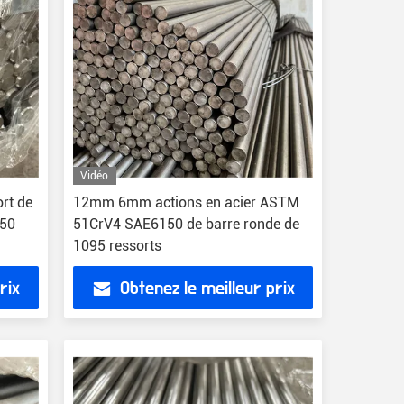
Vidéo
ort de
12mm 6mm actions en acier ASTM
50
51CrV4 SAE6150 de barre ronde de
1095 ressorts
rix
Obtenez le meilleur prix