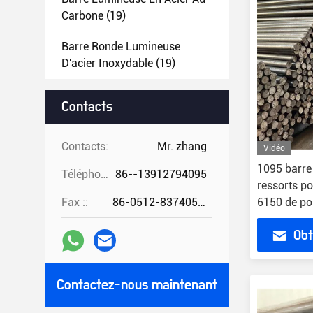
Carbone
(19)
Barre Ronde Lumineuse
D'acier Inoxydable
(19)
Meurent La Barre D'acier
(8)
Contacts
Formes D'acier De
Construction
(7)
Contacts:
Mr. zhang
Vidéo
1095 barre
Acier Rond Lumineux De
Téléphone ::
86--13912794095
ressorts 
Vitesse
(6)
Fax ::
86-0512-83740521
6150 de po
Obt
Contactez-nous maintenant