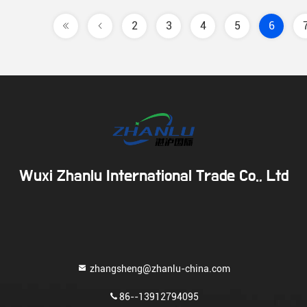
2
3
4
5
6
Wuxi Zhanlu International Trade Co., Ltd
zhangsheng@zhanlu-china.com
86--13912794095