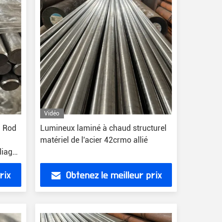
Vidéo
i Rod
Lumineux laminé à chaud structurel
matériel de l'acier 42crmo allié
liage
rix
Obtenez le meilleur prix