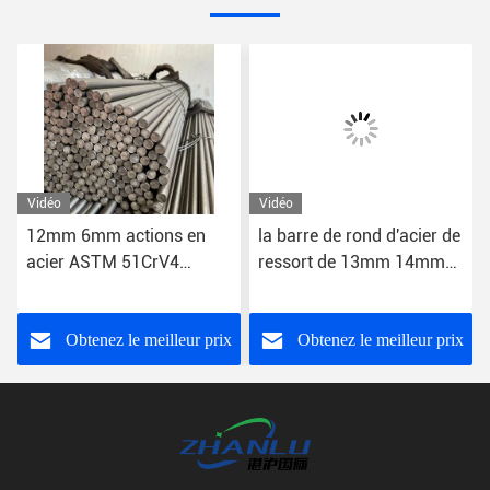
Vidéo
Vidéo
12mm 6mm actions en
la barre de rond d'acier de
acier ASTM 51CrV4
ressort de 13mm 14mm
SAE6150 de barre ronde
15mm évaluent 350 6150
de 1095 ressorts
6.0mm-1200mm
Obtenez le meilleur prix
Obtenez le meilleur prix