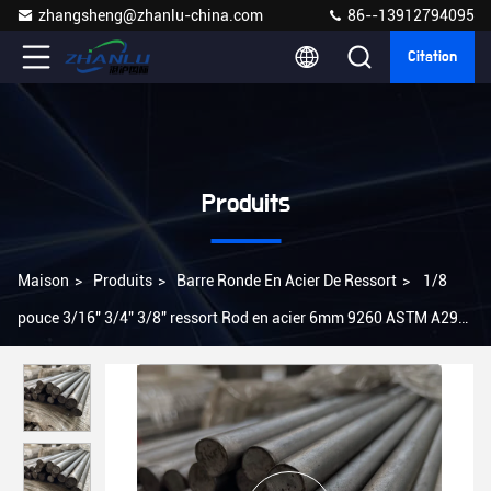
zhangsheng@zhanlu-china.com
86--13912794095
Citation
Produits
Maison
>
Produits
>
Barre Ronde En Acier De Ressort
>
1/8
pouce 3/16" 3/4" 3/8" ressort Rod en acier 6mm 9260 ASTM A29
A29M-04