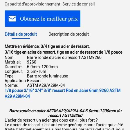
Capacité d'approvisionnement: Service de conseil
Obtenez le meilleur prix
Détails de produit
Description de produit
Mettre en évidence:
3/4 tige en acier de ressort
,
3/16 tige en acier de ressort
,
tige en acier de ressort de 1/8 pouce
Nom:
Barre ronde d'acier du ressort ASTM9260
Matériel:
9260
Diamètre:
6.0mm-1200mm
Longueur:
2.5m-10m
Type:
Barre ronde lumineuse
Application:
Ressort
Norme:
ASTM A29/A29M-04
1/8 pouce 3/16" 3/4" 3/8" ressort Rod en acier 6mm 9260 ASTM
A29 A29M-04
Barre ronde en acier ASTM A29/A29M-04 6.0mm-1200mm du
ressort ASTM9260
L'acier de ressort un acier que doux est-il plus fort ?
Le « acier de ressort » est un terme générique pour l'acier qui a été
traité, habituellement mais pas toujours par le travail à froid, pour