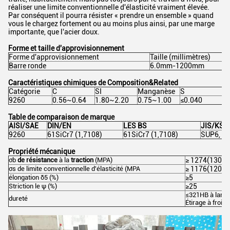
réaliser une limite conventionnelle d'élasticité vraiment élevée.
Par conséquent il pourra résister « prendre un ensemble » quand
vous le chargez fortement ou au moins plus ainsi, par une marge
importante, que l'acier doux.
Forme et taille d'approvisionnement
Forme d'approvisionnement
Taille (millimètres)
Barre ronde
6.0mm-1200mm
Caractéristiques chimiques de Composition&Related
Catégorie
C
SI
Manganèse
S
P
9260
0.56~0.64
1.80~2.20
0.75~1.00
≤0.040
≤
Table de comparaison de marque
AISI/SAE
DIN/EN
LES BS
JIS/KS
9260
61SiCr7 (1,7108)
61SiCr7 (1,7108)
SUP6, S
Propriété mécanique
σb
de résistance
à
la
traction
(MPA)
≥ 1274(130)
σs
de limite conventionnelle d'élasticité
(MPA
≥ 1176(120)
élongation
δ5 (%)
≥5
Striction le
ψ (%)
≥25
≤321HB
à lami
dureté
Étirage à froid